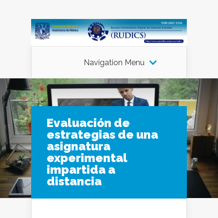
Navigation Menu
Evaluación de
estrategias de una
asignatura
experimental
impartida a
distancia