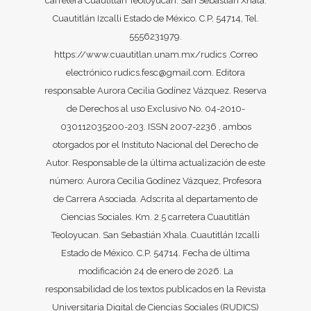
carretera Cuautitlán Teoloyucan. San Sebastián Xhala.
Cuautitlán Izcalli Estado de México. C.P. 54714, Tel.
5556231979.
https://www.cuautitlan.unam.mx/rudics .Correo
electrónico rudics.fesc@gmail.com. Editora
responsable Aurora Cecilia Godínez Vázquez. Reserva
de Derechos al uso Exclusivo No. 04-2010-
030112035200-203. ISSN 2007-2236 , ambos
otorgados por el Instituto Nacional del Derecho de
Autor. Responsable de la última actualización de este
número: Aurora Cecilia Godínez Vázquez, Profesora
de Carrera Asociada. Adscrita al departamento de
Ciencias Sociales. Km. 2.5 carretera Cuautitlán
Teoloyucan. San Sebastián Xhala. Cuautitlán Izcalli
Estado de México. C.P. 54714. Fecha de última
modificación 24 de enero de 2026. La
responsabilidad de los textos publicados en la Revista
Universitaria Digital de Ciencias Sociales (RUDICS)