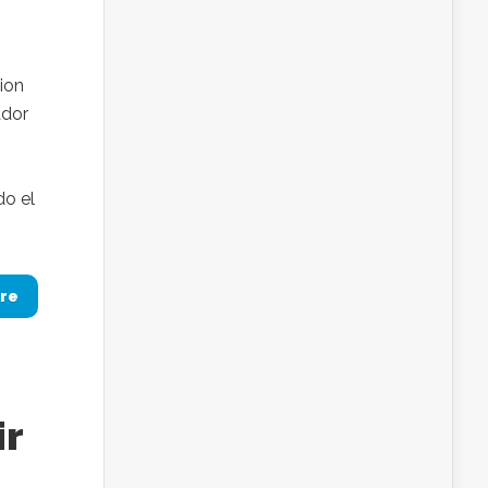
tion
ador
do el
re
ir