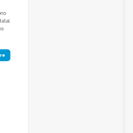
eno
tatal
os
re