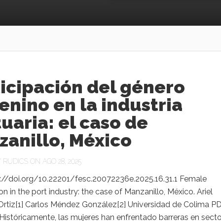
icipación del género
nino en la industria
uaria: el caso de
zanillo, México
Y
RUDICS
ON AGO 28, 2025
s://doi.org/10.22201/fesc.20072236e.2025.16.31.1 Female
ion in the port industry: the case of Manzanillo, México. Ariel
 Ortiz[1] Carlos Méndez González[2] Universidad de Colima P
istóricamente, las mujeres han enfrentado barreras en sect