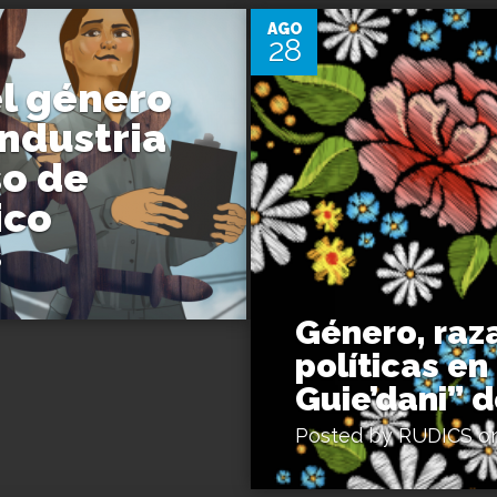
AGO
28
el género
industria
so de
ico
5
Género, raza
políticas en
Guie’dani” d
Posted by
RUDICS
on