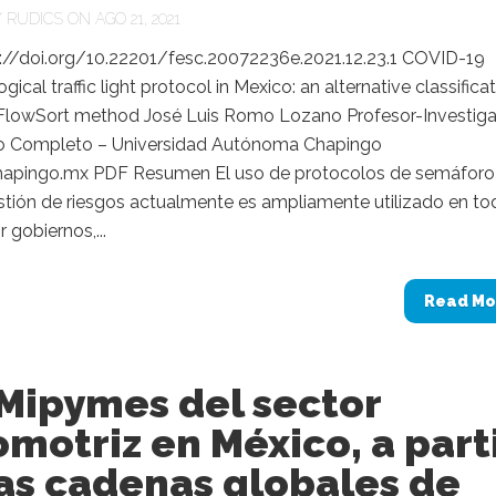
Y
RUDICS
ON AGO 21, 2021
s://doi.org/10.22201/fesc.20072236e.2021.12.23.1 COVID-19
gical traffic light protocol in Mexico: an alternative classifica
 FlowSort method José Luis Romo Lozano Profesor-Investig
 Completo – Universidad Autónoma Chapingo
apingo.mx PDF Resumen El uso de protocolos de semáforo
stión de riesgos actualmente es ampliamente utilizado en to
gobiernos,...
Read Mo
 Mipymes del sector
motriz en México, a part
as cadenas globales de