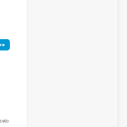
a
re
celo