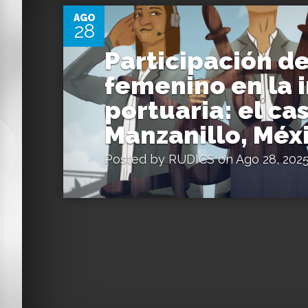
AGO
28
Participación d
femenino en la 
portuaria: el ca
Manzanillo, Méx
Posted by
RUDICS
on Ago 28, 202