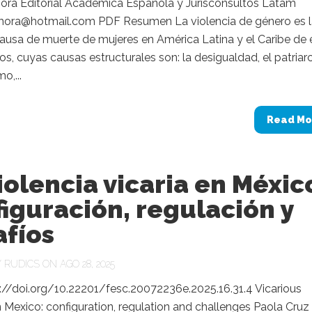
ora Editorial Académica Española y Jurisconsultos Latam
ora@hotmail.com PDF Resumen La violencia de género es l
causa de muerte de mujeres en América Latina y el Caribe de 
os, cuyas causas estructurales son: la desigualdad, el patriar
o,...
Read Mo
iolencia vicaria en Méxic
iguración, regulación y
afíos
Y
RUDICS
ON AGO 28, 2025
://doi.org/10.22201/fesc.20072236e.2025.16.31.4 Vicarious
n Mexico: configuration, regulation and challenges Paola Cruz