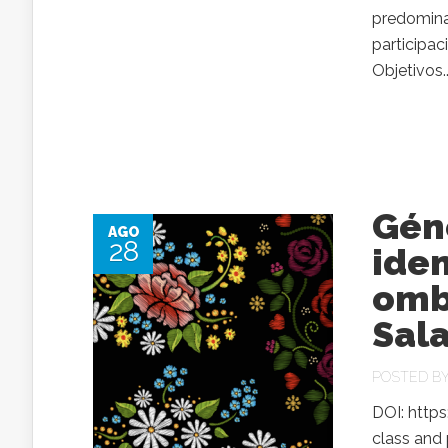
predomina
participac
Objetivos..
Géne
AGO
28
iden
ombl
Sala
POSTED B
DOI: https
class and p