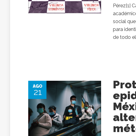
Pérez[1] 
académico 
social que
para ident
de todo el.
Pro
AGO
21
epi
Méxi
alte
mét