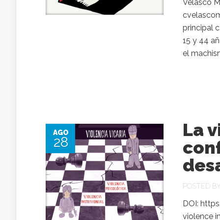
Velasco M
cvelascom
principal 
15 y 44 añ
el machism
La v
AGO
28
conf
des
POSTED B
DOI: https
violence i