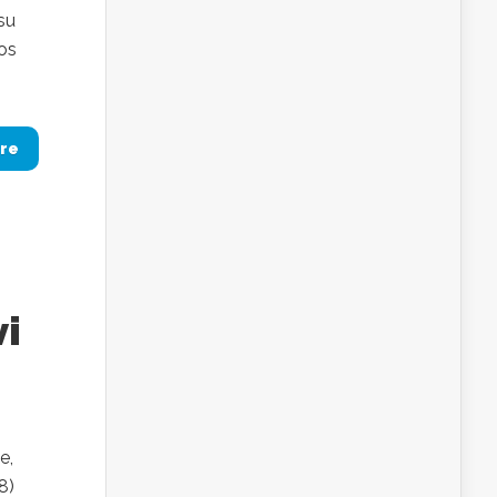
su
los
re
vi
e,
8)