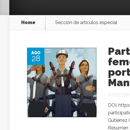
Home
Sección de artículos especial
Part
AGO
28
feme
port
Man
POSTED B
DOI: http
participat
Gutiérrez
Resumen H