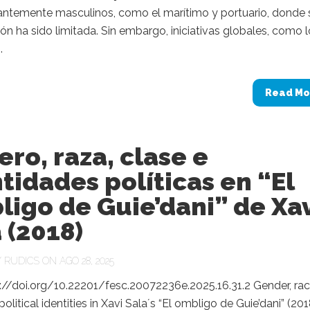
ntemente masculinos, como el marítimo y portuario, donde 
ión ha sido limitada. Sin embargo, iniciativas globales, como 
.
Read Mo
ro, raza, clase e
tidades políticas en “El
igo de Guie’dani” de Xa
 (2018)
Y
RUDICS
ON AGO 28, 2025
://doi.org/10.22201/fesc.20072236e.2025.16.31.2 Gender, rac
olitical identities in Xavi Sala´s “El ombligo de Guie’dani” (201