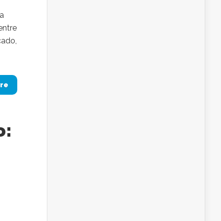
a
entre
cado,
re
o: