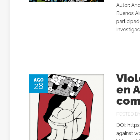
Autor: And
Buenos Ai
participad
Investigac
Viol
AGO
28
en A
com
POSTED B
DOI: http
against w