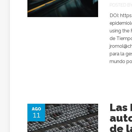
POSTED B
DOI: http
epidemiolo
using the
de Tiempo
jromol@ch
para la ge
mundo por 
Las
AGO
11
auto
de l