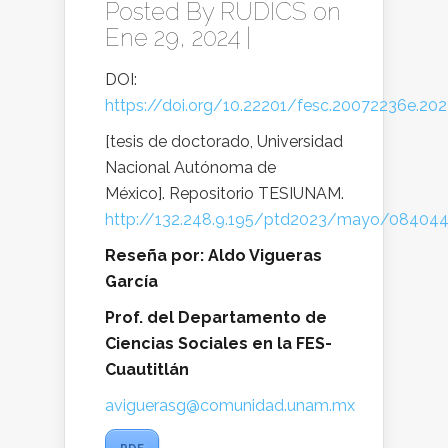
Posted By
RUDICS
on
Ene 29, 2024 |
DOI:
https://doi.org/10.22201/fesc.20072236e.202
[tesis de doctorado, Universidad
Nacional Autónoma de
México]. Repositorio TESIUNAM.
http://132.248.9.195/ptd2023/mayo/084044
Reseña por: Aldo Vigueras
García
Prof. del Departamento de
Ciencias Sociales en la FES-
Cuautitlán
aviguerasg@comunidad.unam.mx