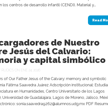
n los centros de desarrollo infantil (CENDI). Material y...
Read Mo
 cargadores de Nuestro
e Jesús del Calvario:
oria y capital simbólico
Y
RUDICS
ON ENE 24, 2026
rs of Our Father Jesus of the Calvary: memory and symbolic
nia Fátima Saavedra Juárez Adscripción institucional: Estudi
nciatura en Humanidades, Centro Universitario de los Lagos
 Universidad de Guadalajara, Lagos de Moreno, Jalisco, Méxi
ectrónico: sonia.saavedra9262@alumnos.udg.mx PDF Resum