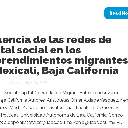
Read Mo
uencia de las redes de
tal social en los
rendimientos migrantes
exicali, Baja California
Y
RUDICS
ON ENE 24, 2026
of Social Capital Networks on Migrant Entrepreneurship in
Baja California Autores: Aristóteles Omar Aldape Vásquez, Ken
rez Meda Adscripción institucional: Facultad de Ciencias
 Políticas. Universidad Autónoma de Baja California. Correo
co: aldape.aristoteles@uabc.edu.mx kenia@uabc.edu.mx PDF