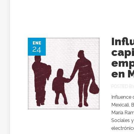
Infl
ENE
24
capi
emp
en M
POSTED B
Influence 
Mexicali, 
María Ramí
Sociales y
electróni