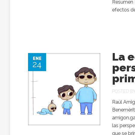
Resumen El
efectos de
La e
ENE
24
pers
pri
POSTED B
Raúl Amigó
Benemérito
amigon.ga
las perspe
que se bri