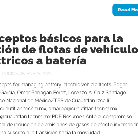
Read Mo
ceptos básicos para la
ión de flotas de vehícul
tricos a batería
Y
RUDICS
ON ENE 24, 2026
epts for managing battery-electric vehicle fleets. Edgar
García, Omar Barragán Pérez, Lorenzo A. Cruz Santiago
co Nacional de México/TES de Cuautitlán Izcalli
cuautitlan.tecnm.mx, omar.bp@cuautitlan.tecnm.mx,
s@cuautitlan.tecnm.mx PDF Resumen Ante el compromiso
nal de reducción de emisiones de gases de efecto invernader
ha suscrito a la transición hacia la movilidad...