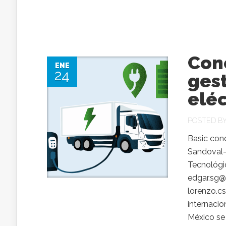
Con
ENE
24
gest
eléc
POSTED B
Basic conc
Sandoval-
Tecnológi
edgar.sg@
lorenzo.c
internacio
México se 