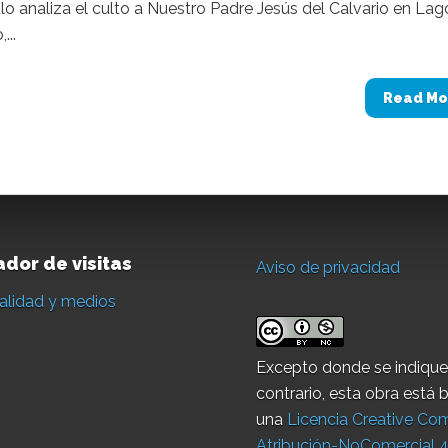
ulo analiza el culto a Nuestro Padre Jesús del Calvario en Lag
...
Read Mo
dor de visitas
Aviso de privacidad
Excepto donde se indique
contrario, esta obra está 
una
Licencia Creative C
Atribución-NoComercial 4