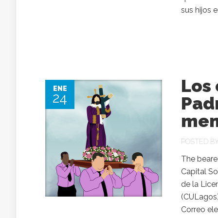
sus hijos e
Los
ENE
24
Padr
mem
POSTED B
The beare
Capital So
de la Lice
(CULagos),
Correo el