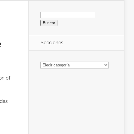
Buscar:
e
Secciones
Secciones
on of
idas