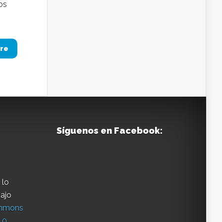
os
re
Síguenos en Facebook:
 lo
bajo
ommons
.0