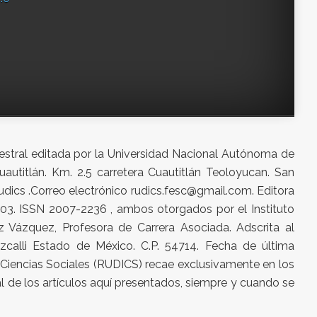
emestral editada por la Universidad Nacional Autónoma de
autitlán. Km. 2.5 carretera Cuautitlán Teoloyucan. San
udics .Correo electrónico rudics.fesc@gmail.com. Editora
3. ISSN 2007-2236 , ambos otorgados por el Instituto
 Vázquez, Profesora de Carrera Asociada. Adscrita al
Izcalli Estado de México. C.P. 54714. Fecha de última
e Ciencias Sociales (RUDICS) recae exclusivamente en los
ial de los artículos aquí presentados, siempre y cuando se