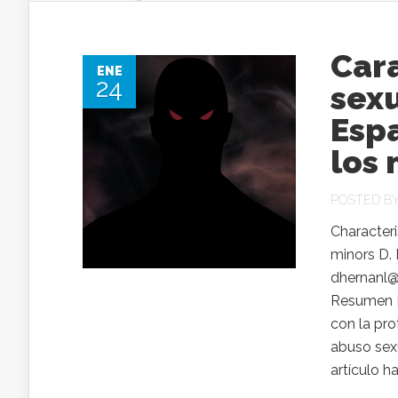
Cara
ENE
24
sexu
Espa
los
POSTED B
Characteri
minors D.
dhernanl@
Resumen H
con la pro
abuso sexu
artículo ha