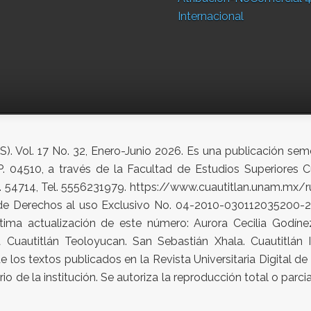
Internacional
ICS). Vol. 17 No. 32, Enero-Junio 2026. Es una publicación s
P. 04510, a través de la Facultad de Estudios Superiores Cu
.P. 54714, Tel. 5556231979. https://www.cuautitlan.unam.mx/r
de Derechos al uso Exclusivo No. 04-2010-030112035200-20
ima actualización de este número: Aurora Cecilia Godínez
 Cuautitlán Teoloyucan. San Sebastián Xhala. Cuautitlán 
 los textos publicados en la Revista Universitaria Digital d
rio de la institución. Se autoriza la reproducción total o parc