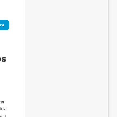
re
a
es
rar
icial
da a