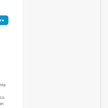
re
ante
co.
en: