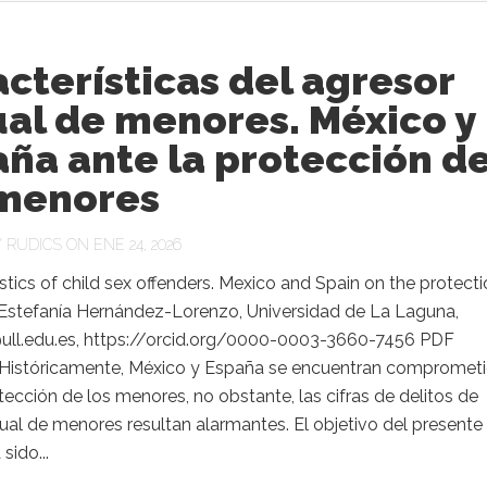
cterísticas del agresor
al de menores. México y
ña ante la protección d
 menores
Y
RUDICS
ON ENE 24, 2026
stics of child sex offenders. Mexico and Spain on the protecti
 Estefanía Hernández-Lorenzo, Universidad de La Laguna,
ull.edu.es, https://orcid.org/0000-0003-3660-7456 PDF
istóricamente, México y España se encuentran compromet
tección de los menores, no obstante, las cifras de delitos de
al de menores resultan alarmantes. El objetivo del presente
 sido...