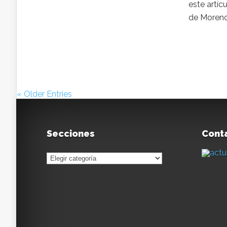
este artíc
de Moreno,
« Older Entries
Secciones
Conta
Secciones